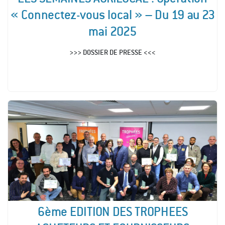
« Connectez-vous local » – Du 19 au 23
mai 2025
>>> DOSSIER DE PRESSE <<<
6ème EDITION DES TROPHEES