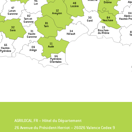
46
Alp
Drôme
48
Lot
Lozère
47
12
Lot-et-
04
Aveyron
Garonne
82
Alpes-
84
30
Tarn-et-
Hautes-Pr
Vaucluse
Gard
Garonne
81
Tarn
13
32
Bouches-
Gers
31
34
8
du-Rhône
Haute-
Hérault
V
Garonne
11
65
Aude
09
Hautes-
Ariège
Pyrénées
66
Pyrénées-
Orientales
AGRILOCAL.FR – Hôtel du Département
26 Avenue du Président-Herriot – 26026 Valence Cedex 9