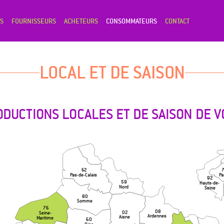
S
FOURNISSEURS
ACHETEURS
CONSOMMATEURS
CONTACT
LOCAL ET DE SAISON
DUCTIONS LOCALES ET DE SAISON DE
62
Pa
Pas-de-Calais
92
59
Hauts-de-
Nord
Seine
80
Somme
76
08
02
Seine-
Ardennes
Aisne
Maritime
60