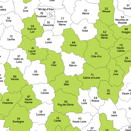
Oise
57
14
27
Mosel
55
95 Val-d’Oise
vados
51
Eure
Meuse
Marne
78
Yvelines
54
61
77
Meurthe-et-
Orne
Seine-et-
91
Moselle
Marne
Essonne
28
10
Eure-et-
88
Aube
Loir
52
Vosges
Haute-
72
Marne
Sarthe
45
Loiret
89
70
Yonne
Haute-
41
Saône
Loir-et
21
Cher
37
Côte-d’or
t-
25
Indre-et-
Doub
Loire
18
58
Cher
Nièvre
39
36
Jura
Indre
71
9
86
Saône-et-Loire
x-
Vienne
res
03
Allier
23
7
01
Creuse
Haute-
Ain
87
69
Haute-
16
42
Rhône
63
Vienne
Charente
Loire
Puy-de-Dôme
S
19
38
Corrèze
Isère
15
24
43
Cantal
Dordogne
Haute-Loire
0
07
Haut
26
Ardèche