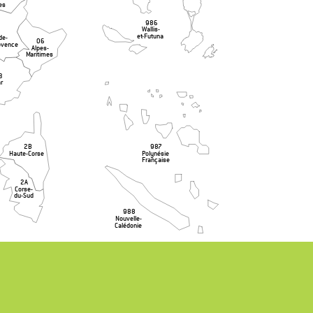
es
986
Wallis-
et-Futuna
de-
06
ovence
Alpes-
Maritimes
3
ar
2B
987
Haute-Corse
Polynésie
Française
2A
Corse-
du-Sud
988
Nouvelle-
Calédonie