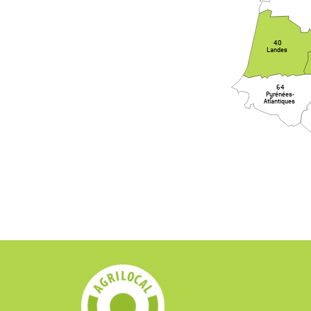
40
Landes
64
Pyrénées-
Atlantiques