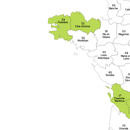
50
Manche
Cal
29
Finistère
22
Côte-d’Armor
35
53
Ille-et-
Mayenne
Vilaine
56
Morbihan
44
49
Loire-
Maine-e
Atlantique
Loire
85
7
Vendée
Deu
Sèv
17
Charente-
Maritime
33
Gironde