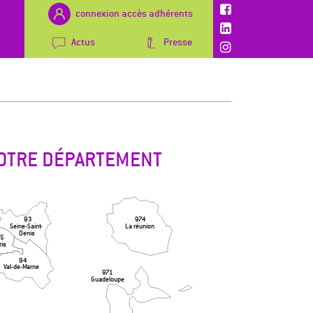
connexion accès adhérents
Actus
Presse
 VOTRE DÉPARTEMENT
974
93
La réunion
Seine-Saint-
Denis
75
ris
94
Val-de-Marne
971
Guadeloupe