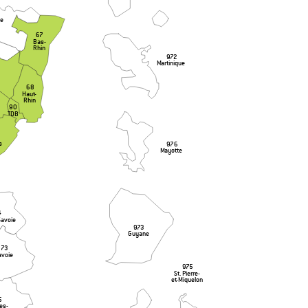
le
67
Bas-
Rhin
972
Martinique
68
Haut-
Rhin
90
TDB
s
976
Mayotte
4
Savoie
973
Guyane
73
avoie
975
St. Pierre-
et-Miquelon
5
es-